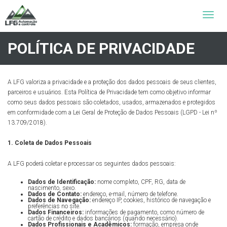
Toggle
naviga
POLÍTICA DE PRIVACIDADE
A LFG valoriza a privacidade e a proteção dos dados pessoais de seus clientes,
parceiros e usuários. Esta Política de Privacidade tem como objetivo informar
como seus dados pessoais são coletados, usados, armazenados e protegidos
em conformidade com a Lei Geral de Proteção de Dados Pessoais (LGPD - Lei nº
13.709/2018).
1. Coleta de Dados Pessoais
A LFG poderá coletar e processar os seguintes dados pessoais:
Dados de Identificação:
nome completo, CPF, RG, data de
nascimento, sexo.
Dados de Contato:
endereço, e-mail, número de telefone.
Dados de Navegação:
endereço IP, cookies, histórico de navegação e
preferências no site.
Dados Financeiros:
informações de pagamento, como número de
cartão de crédito e dados bancários (quando necessário).
Dados Profissionais e Acadêmicos:
formação, empresa onde