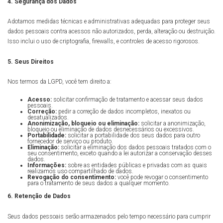
4. Segurança dos Dados
Adotamos medidas técnicas e administrativas adequadas para proteger seus
dados pessoais contra acessos não autorizados, perda, alteração ou destruição.
Isso inclui o uso de criptografia, firewalls, e controles de acesso rigorosos.
5. Seus Direitos
Nos termos da LGPD, você tem direito a:
Acesso:
solicitar confirmação de tratamento e acessar seus dados
pessoais.
Correção:
pedir a correção de dados incompletos, inexatos ou
desatualizados.
Anonimização, bloqueio ou eliminação:
solicitar a anonimização,
bloqueio ou eliminação de dados desnecessários ou excessivos.
Portabilidade:
solicitar a portabilidade dos seus dados para outro
fornecedor de serviço ou produto.
Eliminação:
solicitar a eliminação dos dados pessoais tratados com o
seu consentimento, exceto quando a lei autorizar a conservação desses
dados.
Informações:
sobre as entidades públicas e privadas com as quais
realizamos uso compartilhado de dados.
Revogação do consentimento:
você pode revogar o consentimento
para o tratamento de seus dados a qualquer momento.
6. Retenção de Dados
Seus dados pessoais serão armazenados pelo tempo necessário para cumprir