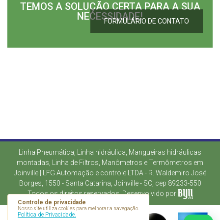
TEMOS A SOLUÇÃO CERTA PARA A SUA
NECESSIDADE!
FORMULÁRIO DE CONTATO
Linha Pneumática, Linha hidráulica, Mangueiras hidráulicas
montadas, Linha de Filtros, Manômetros e Termômetros em
Joinville | LFG Automação e controle LTDA - R. Waldemiro José
Borges, 1550 - Santa Catarina, Joinville - SC, cep 89233-550
Todos os direitos reservados. Desenvolvido por
Controle de privacidade
Nosso site utiliza cookies para melhorar a navegação.
Política de Privacidade.