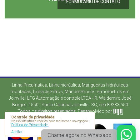
FORMULÁRIO DE CONTATO
Linha Pneumática, Linha hidráulica, Mangueiras hidráulicas
montadas, Linha de Filtros, Manômetros e Termômetros em
Joinville | LFG Automação e controle LTDA - R. Waldemiro José
Borges, 1550 - Santa Catarina, Joinville - SC, cep 89233-550
Todos os direitos reservados. Desenvolvido por
Controle de privacidade
Nosso site utiliza cookies para melhorar a navegação.
Política de Privacidade.
Aceitar
Chame agora no Whatsapp