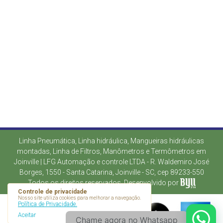
Linha Pneumática, Linha hidráulica, Mangueiras hidráulicas
montadas, Linha de Filtros, Manômetros e Termômetros em
Joinville | LFG Automação e controle LTDA - R. Waldemiro José
Borges, 1550 - Santa Catarina, Joinville - SC, cep 89233-550
Todos os direitos reservados. Desenvolvido por
Controle de privacidade
Nosso site utiliza cookies para melhorar a navegação.
Política de Privacidade.
Aceitar
Chame agora no Whatsapp